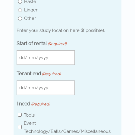
Haste
Lingen
Other
Enter your study location here (if possible).
Start of rental
(Required)
DD
slash
Tenant end
(Required)
MM
slash
DD
YYYY
slash
I need
(Required)
MM
Tools
slash
Event
YYYY
Technology/Balls/Games/Miscellaneous