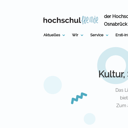
Skip
to
content
der Hochs
Osnabrück
Aktuelles
Wir
Service
Ersti-I
Kultur
Das Li
bie
Zum a