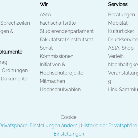
Wir
Services
AStA
Beratungen
 Sprechzeiten
Fachschaftsräte
Mobilität
ngen &
Studierendenparlament
Kulturticket
Fakultätsrat/Institutsrat
Druckservice
Senat
AStA-Shop
Dokumente
Kommissionen
Verleih
trag
Initiativen &
Nachhaltigkei
& Ordnungen
Hochschulprojekte
Veranstaltu
& Dokumente
Mitmachen
g
Hochschulwahlen
Link-Samml
Cookie:
Privatsphäre-Einstellungen ändern
|
Historie der Privatsphäre
Einstellungen