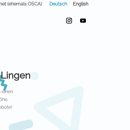
Deutsch
English
anet (ehemals OSCA)
Instagram
YouTube
 Lingen
m einen
öhe.
ebote!