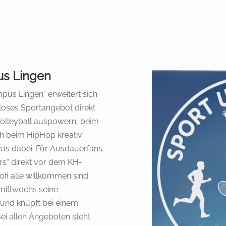
us Lingen
pus Lingen“ erweitert sich
enloses Sportangebot direkt
Volleyball auspowern, beim
ch beim HipHop kreativ
twas dabei. Für Ausdauerfans
rs“ direkt vor dem KH-
i alle willkommen sind.
 mittwochs seine
und knüpft bei einem
ei allen Angeboten steht