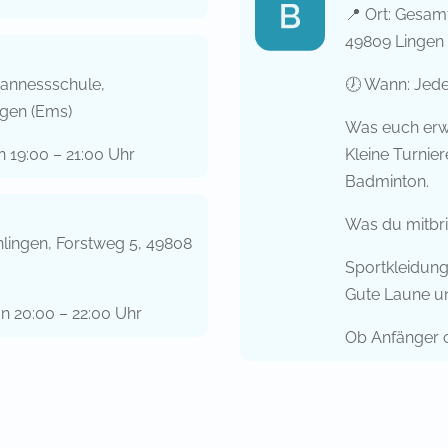
📍 Ort: Gesa
49809 Lingen
ohannessschule,
🕖 Wann: Jede
ngen (Ems)
Was euch erw
 19:00 – 21:00 Uhr
Kleine Turnie
Badminton.
Was du mitbri
nlingen, Forstweg 5, 49808
Sportkleidun
Gute Laune u
n 20:00 – 22:00 Uhr
Ob Anfänger o