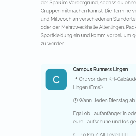
der Spaß im Vordergrund, sodass du ohne 
Gruppen mitmachen kannst. Die Termine ver
und Mittwoch an verschiedenen Standorte
oder der Mehrzweckhalle Altenlingen. Pack
Sportkleidung ein und komm vorbei, um g
zu werden!
Campus Runners Lingen
📍 Ort: vor dem KH-Gebäude
Lingen (Ems))
🕖 Wann: Jeden Dienstag ab
Egal ob Laufanfänger*in ode
eure Laufschuhe und los geh
5 – 10 km / All Level🏃🏼‍♀️