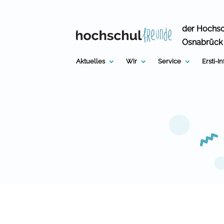
Skip
to
content
der Hochs
Osnabrück
Aktuelles
Wir
Service
Ersti-I