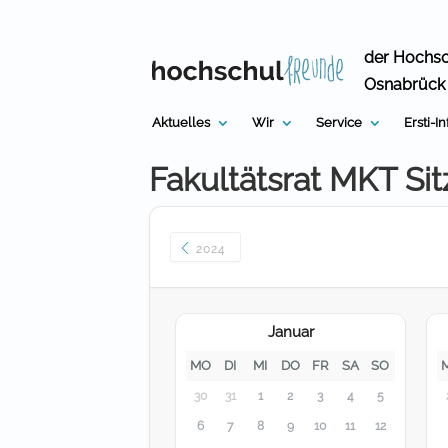
Skip
to
content
der Hochs
Osnabrück
Aktuelles
Wir
Service
Ersti-I
Fakultätsrat MKT Si
2024
Januar
MO
DI
MI
DO
FR
SA
SO
30
31
1
2
3
4
5
6
7
8
9
10
11
12