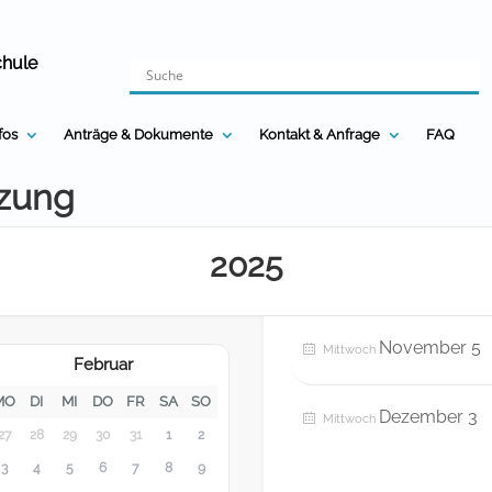
chule
nfos
Anträge & Dokumente
Kontakt & Anfrage
FAQ
tzung
2025
November 5
Mittwoch
Februar
MO
DI
MI
DO
FR
SA
SO
Dezember 3
Mittwoch
27
28
29
30
31
1
2
3
4
5
6
7
8
9