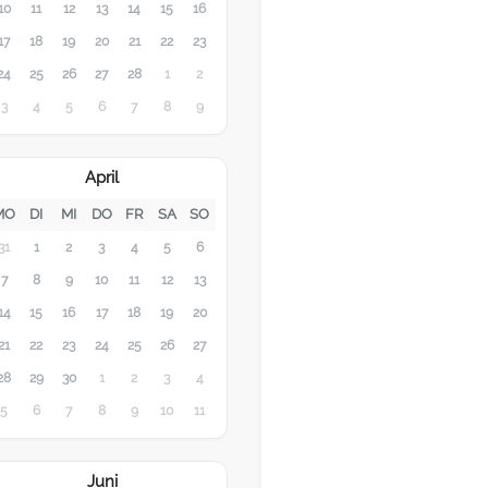
10
11
12
13
14
15
16
17
18
19
20
21
22
23
24
25
26
27
28
1
2
3
4
5
6
7
8
9
April
MO
DI
MI
DO
FR
SA
SO
31
1
2
3
4
5
6
7
8
9
10
11
12
13
14
15
16
17
18
19
20
21
22
23
24
25
26
27
28
29
30
1
2
3
4
5
6
7
8
9
10
11
Juni