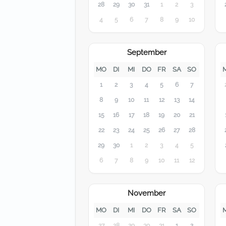
28
29
30
31
1
2
3
4
5
6
7
8
9
10
September
MO
DI
MI
DO
FR
SA
SO
1
2
3
4
5
6
7
8
9
10
11
12
13
14
15
16
17
18
19
20
21
22
23
24
25
26
27
28
29
30
1
2
3
4
5
6
7
8
9
10
11
12
November
MO
DI
MI
DO
FR
SA
SO
27
28
29
30
31
1
2