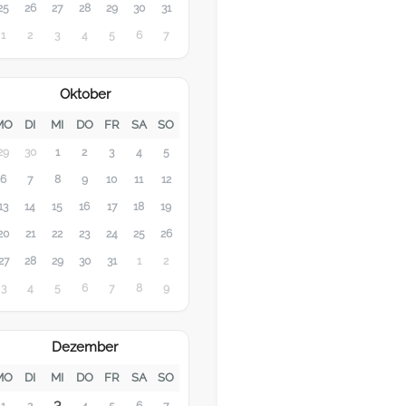
25
26
27
28
29
30
31
1
2
3
4
5
6
7
Oktober
MO
DI
MI
DO
FR
SA
SO
29
30
1
2
3
4
5
6
7
8
9
10
11
12
13
14
15
16
17
18
19
20
21
22
23
24
25
26
27
28
29
30
31
1
2
3
4
5
6
7
8
9
Dezember
MO
DI
MI
DO
FR
SA
SO
3
1
2
4
5
6
7