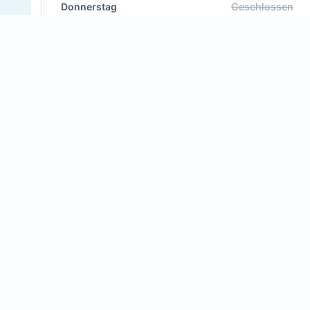
Donnerstag
Geschlossen
13.08.
Heute geschlossen (Semesterferien)
Freitag
Geschlossen
14.08.
Heute geschlossen (Semesterferien)
Kontakt
Tel.: 0541-969 5138
E-Mail:
haste@hochschulfreun.de
Services
Telefonische Beratung
Druckservice (PDF vorher per Mail)