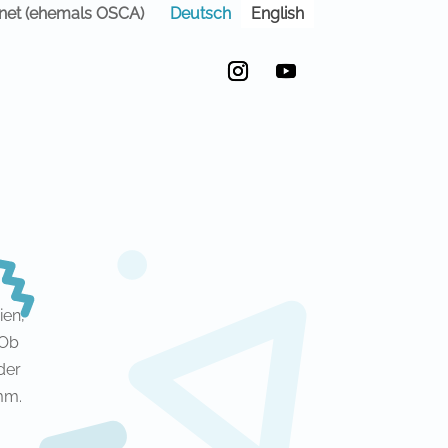
Deutsch
English
anet (ehemals OSCA)
Instagram
YouTube
ien,
 Ob
der
mm.