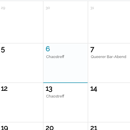
29
30
31
5
6
7
Chaostreff
Queerer Bar-Abend
12
13
14
Chaostreff
19
20
21