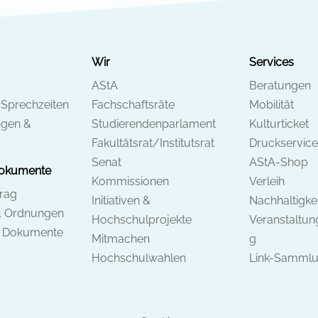
Wir
Services
AStA
Beratungen
 Sprechzeiten
Fachschaftsräte
Mobilität
ngen &
Studierendenparlament
Kulturticket
Fakultätsrat/Institutsrat
Druckservice
Senat
AStA-Shop
Dokumente
Kommissionen
Verleih
trag
Initiativen &
Nachhaltigkei
& Ordnungen
Hochschulprojekte
Veranstaltu
& Dokumente
Mitmachen
g
Hochschulwahlen
Link-Samml