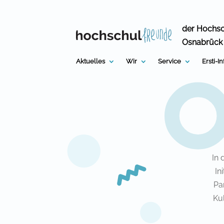
Skip
to
content
der Hochs
Osnabrück
Aktuelles
Wir
Service
Ersti-I
In 
In
Pa
Ku