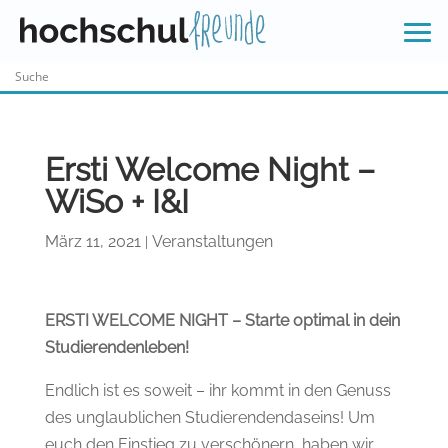
Skip
to
content
Ersti Welcome Night –
WiSo + I&I
März 11, 2021
Veranstaltungen
|
ERSTI WELCOME NIGHT – Starte optimal in dein
Studierendenleben!
Endlich ist es soweit – ihr kommt in den Genuss
des unglaublichen Studierendendaseins! Um
euch den Einstieg zu verschönern, haben wir